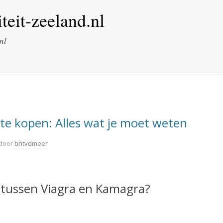
eit-zeeland.nl
nl
e kopen: Alles wat je moet weten
door
bhtvdmeer
n tussen Viagra en Kamagra?