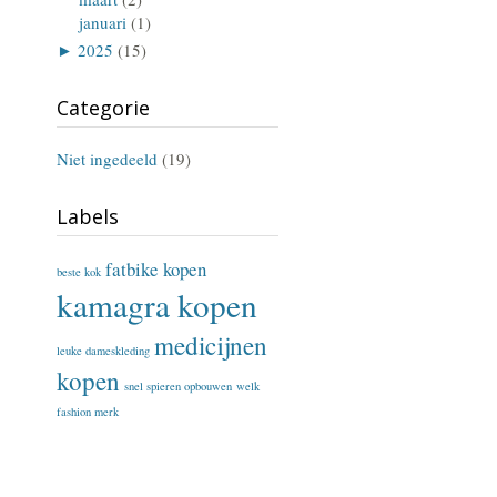
januari
(1)
►
2025
(15)
Categorie
Niet ingedeeld
(19)
Labels
fatbike kopen
beste kok
kamagra kopen
medicijnen
leuke dameskleding
kopen
snel spieren opbouwen
welk
fashion merk