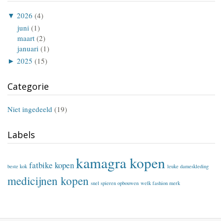
▼
2026
(4)
juni
(1)
maart
(2)
januari
(1)
►
2025
(15)
Categorie
Niet ingedeeld
(19)
Labels
kamagra kopen
fatbike kopen
beste kok
leuke dameskleding
medicijnen kopen
snel spieren opbouwen
welk fashion merk